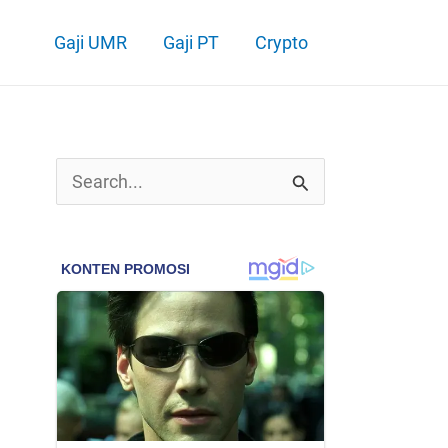
Gaji UMR
Gaji PT
Crypto
C
a
r
i
u
n
t
u