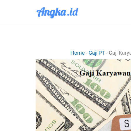
Lewati
ke
konten
Home
-
Gaji PT
-
Gaji Kar