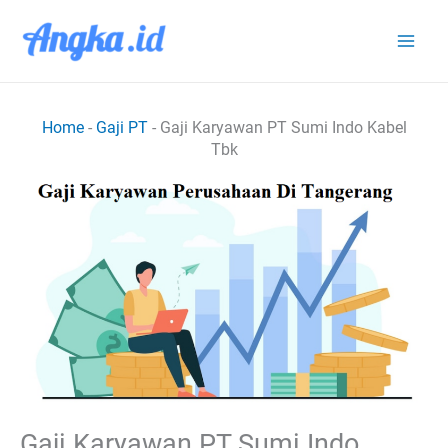
Lewati
ke
konten
Home
-
Gaji PT
-
Gaji Karyawan PT Sumi Indo Kabel
Tbk
Gaji Karyawan PT Sumi Indo