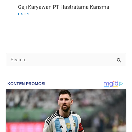
Gaji Karyawan PT Hastratama Karisma
Gaji PT
C
a
r
i
u
n
t
u