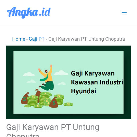
Lewati
ke
konten
Home
-
Gaji PT
-
Gaji Karyawan PT Untung Choputra
Gaji Karyawan PT Untung
Choputra