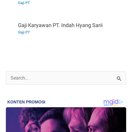
Gaji PT
Gaji Karyawan PT. Indah Hyang Sarii
Gaji PT
C
a
r
i
u
n