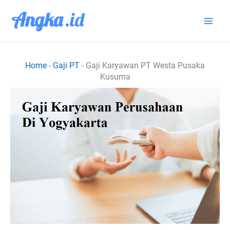
Lewati
ke
konten
Home
-
Gaji PT
-
Gaji Karyawan PT Westa Pusaka
Kusuma