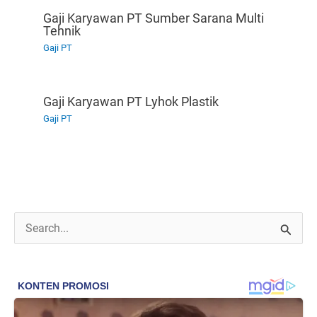
Gaji Karyawan PT Sumber Sarana Multi
Tehnik
Gaji PT
Gaji Karyawan PT Lyhok Plastik
Gaji PT
C
a
r
i
u