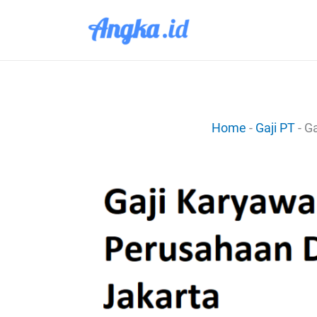
Lewati
ke
konten
Home
-
Gaji PT
-
Ga