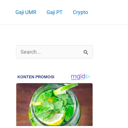
Gaji UMR
Gaji PT
Crypto
C
a
r
i
u
n
t
u