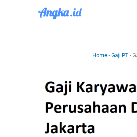
Lewati
ke
konten
Home
-
Gaji PT
-
G