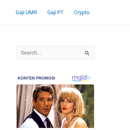
Gaji UMR
Gaji PT
Crypto
C
a
r
i
u
n
t
u