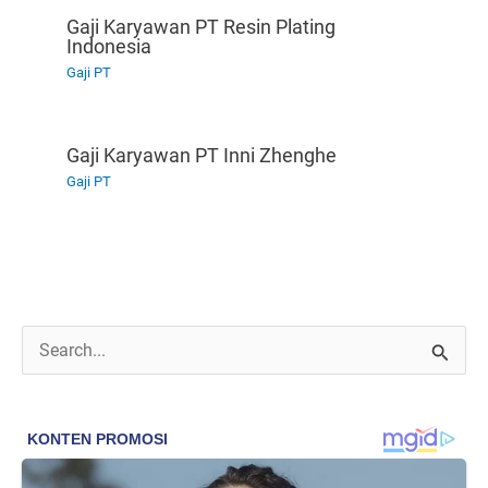
Gaji Karyawan PT Resin Plating
Indonesia
Gaji PT
Gaji Karyawan PT Inni Zhenghe
Gaji PT
C
a
r
i
u