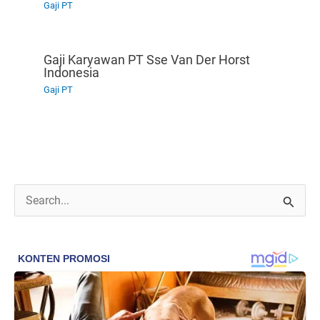
Gaji PT
Gaji Karyawan PT Sse Van Der Horst
Indonesia
Gaji PT
C
a
r
i
u
n