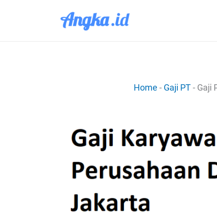
Lewati
ke
konten
Home
-
Gaji PT
-
Gaji 