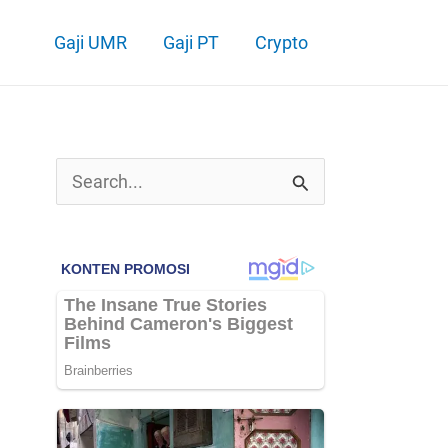
Gaji UMR
Gaji PT
Crypto
C
a
r
i
u
n
t
u