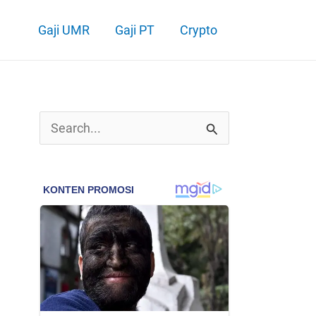
Gaji UMR
Gaji PT
Crypto
C
a
r
i
u
n
t
u