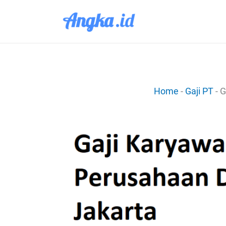
Lewati
ke
konten
Home
-
Gaji PT
-
G