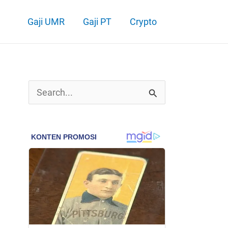
Gaji UMR
Gaji PT
Crypto
C
a
r
i
u
n
t
u