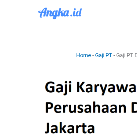
Lewati
ke
konten
Home
-
Gaji PT
-
Gaji PT 