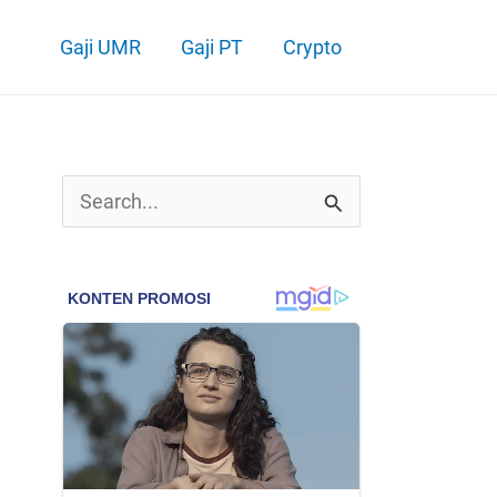
Gaji UMR
Gaji PT
Crypto
C
a
r
i
u
n
t
u