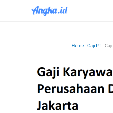
Lewati
ke
konten
Home
-
Gaji PT
-
Gaji