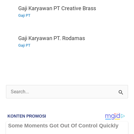
Gaji Karyawan PT Creative Brass
Gaji PT
Gaji Karyawan PT. Rodamas
Gaji PT
C
a
r
i
u