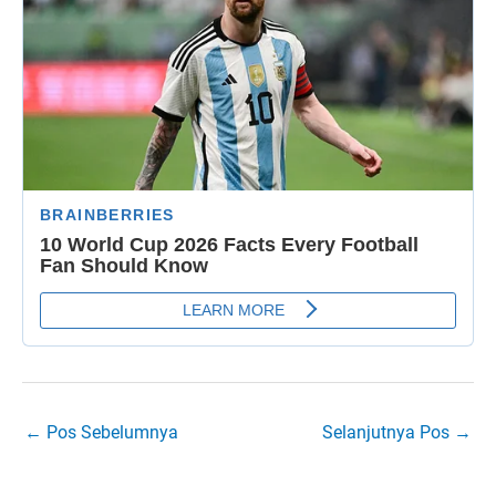
←
Pos Sebelumnya
Selanjutnya Pos
→