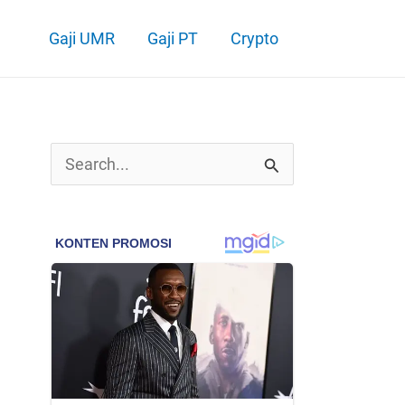
Gaji UMR
Gaji PT
Crypto
C
a
r
i
u
n
t
u