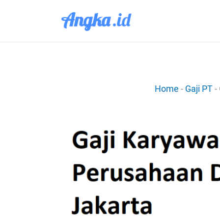
Lewati
ke
konten
Home
-
Gaji PT
-