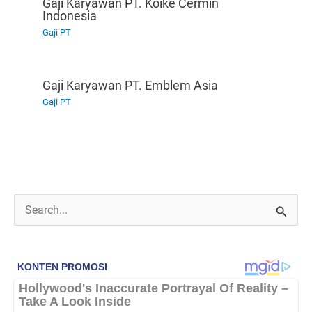
Gaji Karyawan PT. Koike Cermin
Indonesia
Gaji PT
Gaji Karyawan PT. Emblem Asia
Gaji PT
C
a
r
i
u