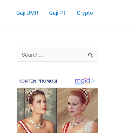
Gaji UMR
Gaji PT
Crypto
C
a
r
i
u
n
t
u