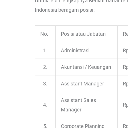
Untuk lebih lengkapnya Berikut daftar re
Indonesia beragam posisi :
No.
Posisi atau Jabatan
Re
1.
Administrasi
Rp
2.
Akuntansi / Keuangan
Rp
3.
Assistant Manager
Rp
Assistant Sales
4.
Rp
Manager
5.
Corporate Planning
Rp