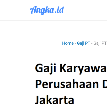
Lewati
ke
konten
Home
-
Gaji PT
-
Gaji PT