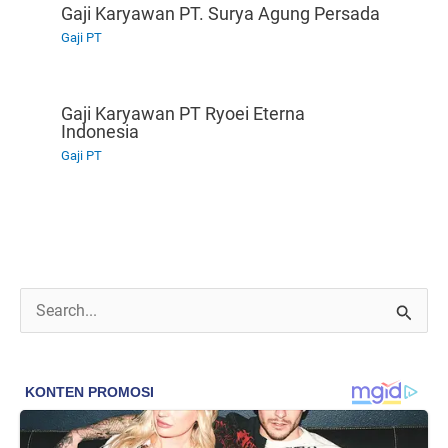
Gaji Karyawan PT. Surya Agung Persada
Gaji PT
Gaji Karyawan PT Ryoei Eterna
Indonesia
Gaji PT
C
a
r
i
u