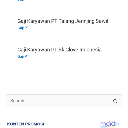
Gaji Karyawan PT Talang Jerinjing Sawit
Gaji PT
Gaji Karyawan PT Sk Glove Indonesia
Gaji PT
C
a
r
i