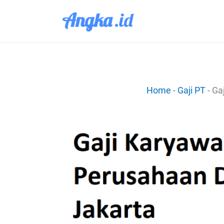
Lewati
ke
konten
Home
-
Gaji PT
-
Gaj