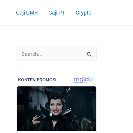
Gaji UMR
Gaji PT
Crypto
C
a
r
i
u
n
t
u