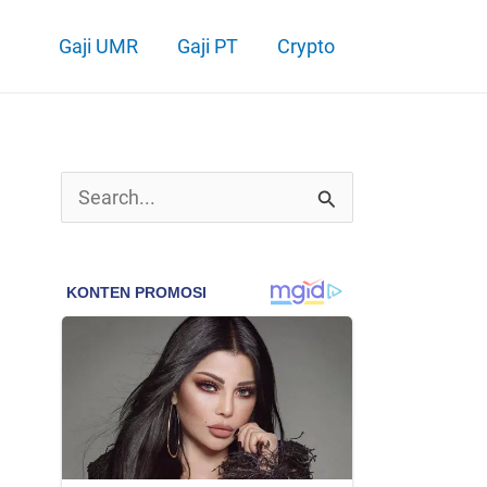
Gaji UMR
Gaji PT
Crypto
C
a
r
i
u
n
t
u