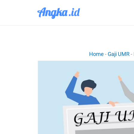
Lewati
ke
konten
Home
-
Gaji UMR
-