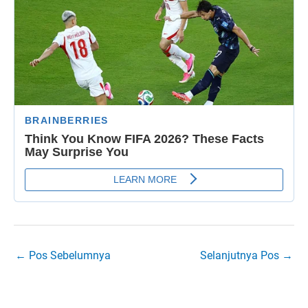
←
Pos Sebelumnya
Selanjutnya Pos
→