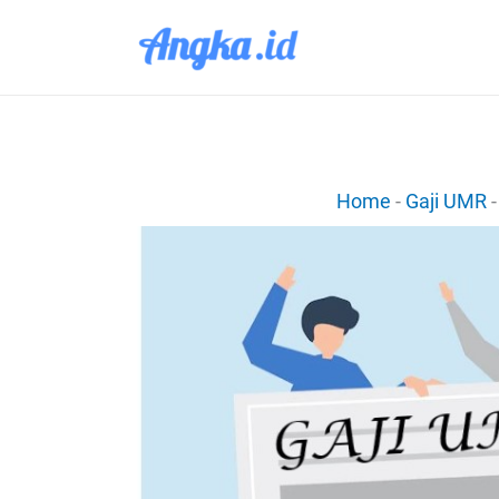
Lewati
ke
konten
Home
-
Gaji UMR