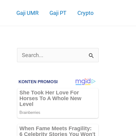
Gaji UMR
Gaji PT
Crypto
C
a
r
i
u
n
t
u