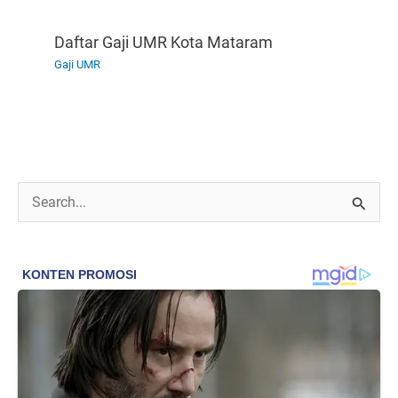
Daftar Gaji UMR Kota Mataram
Gaji UMR
C
a
r
i
u
n
t
u