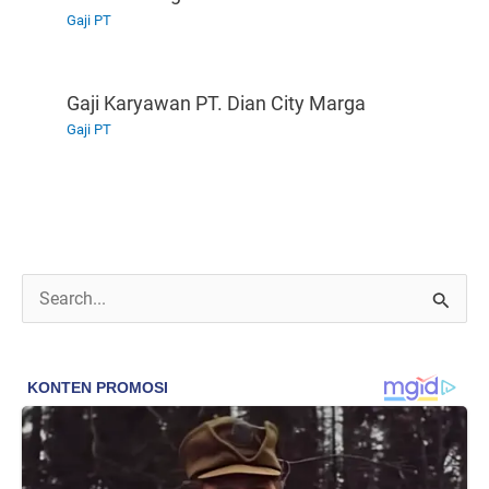
Gaji PT
Gaji Karyawan PT. Dian City Marga
Gaji PT
C
a
r
i
u
n