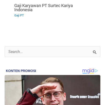
Gaji Karyawan PT Surtec Kariya
Indonesia
Gaji PT
C
a
r
i
u
n
t
u