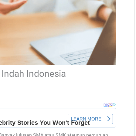
 Indah Indonesia
Banyak lulusan SMA atau SMK ataupun perguruan