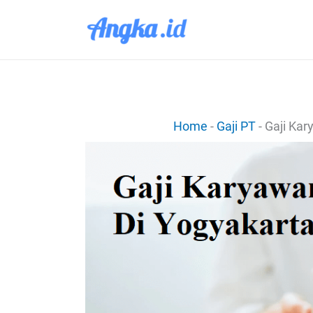
Lewati
ke
konten
Home
-
Gaji PT
-
Gaji Kar