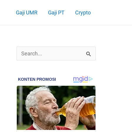
Gaji UMR
Gaji PT
Crypto
C
a
r
i
u
n
t
u