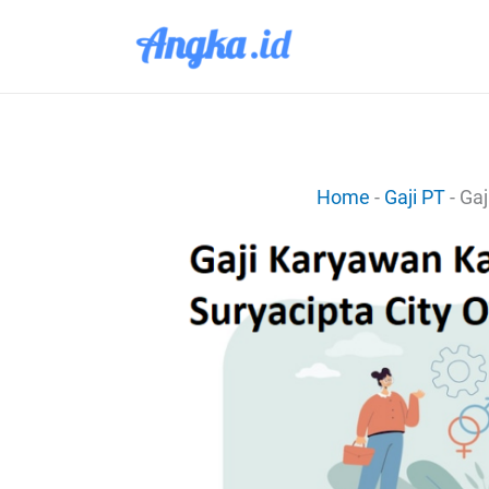
Lewati
ke
konten
Home
-
Gaji PT
-
Gaj