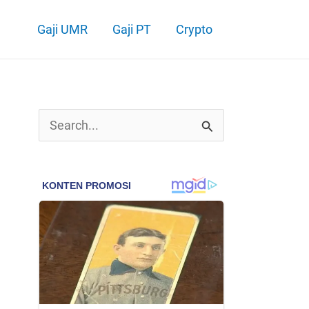
Gaji UMR
Gaji PT
Crypto
C
a
r
i
u
n
t
u