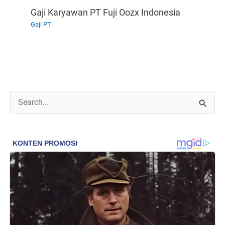
Gaji Karyawan PT Fuji Oozx Indonesia
Gaji PT
C
a
r
i
u
n
t
u