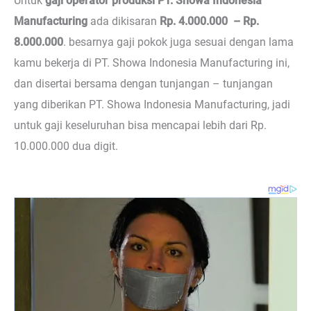
Untuk
gaji operator produksi PT. Showa Indonesia
Manufacturing
ada dikisaran
Rp. 4.000.000 – Rp.
8.000.000
. besarnya gaji pokok juga sesuai dengan lama
kamu bekerja di PT. Showa Indonesia Manufacturing ini,
dan disertai bersama dengan tunjangan – tunjangan
yang diberikan PT. Showa Indonesia Manufacturing, jadi
untuk gaji keseluruhan bisa mencapai lebih dari Rp.
10.000.000 dua digit.