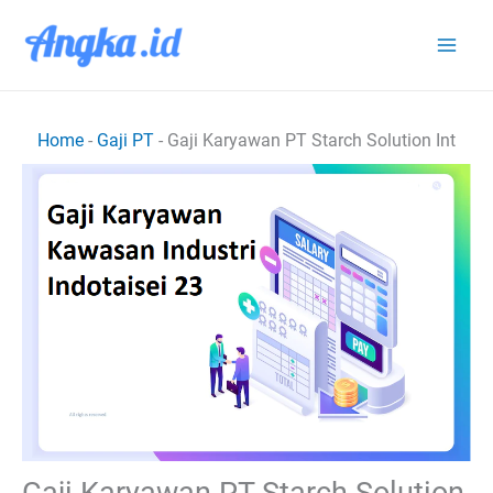
Lewati
ke
konten
Home
-
Gaji PT
-
Gaji Karyawan PT Starch Solution Int
Gaji Karyawan PT Starch Solution