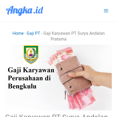
Lewati
ke
konten
Home
-
Gaji PT
-
Gaji Karyawan PT Surya Andalan
Pratama