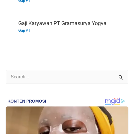
Gaji PT
Gaji Karyawan PT Gramasurya Yogya
Gaji PT
C
a
r
i
u
n
t