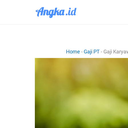
Lewati
ke
konten
Home
-
Gaji PT
-
Gaji Kary