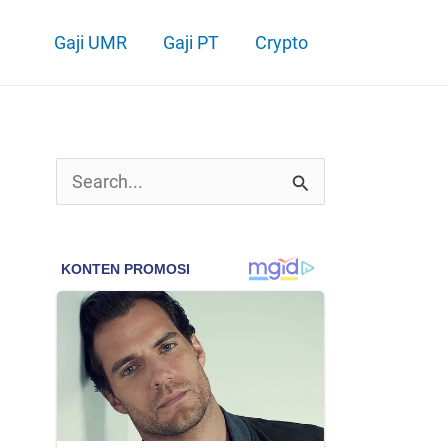
Gaji UMR
Gaji PT
Crypto
C
a
r
i
u
n
t
u