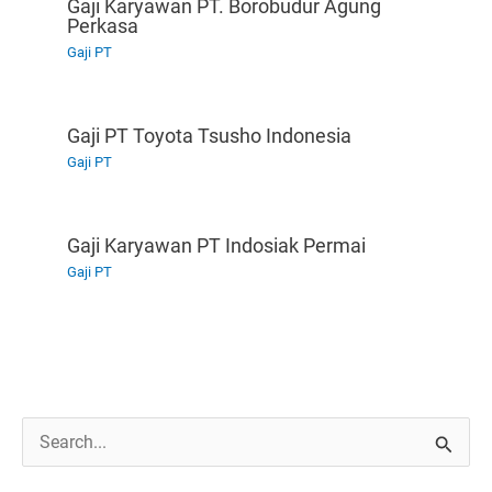
Gaji Karyawan PT. Borobudur Agung
Perkasa
Gaji PT
Gaji PT Toyota Tsusho Indonesia
Gaji PT
Gaji Karyawan PT Indosiak Permai
Gaji PT
C
a