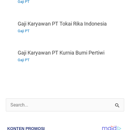
Gaji PT
Gaji Karyawan PT Tokai Rika Indonesia
Gaji PT
Gaji Karyawan PT Kurnia Bumi Pertiwi
Gaji PT
C
a
r