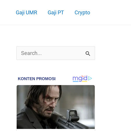
Gaji UMR
Gaji PT
Crypto
C
a
r
i
u
n
t
u