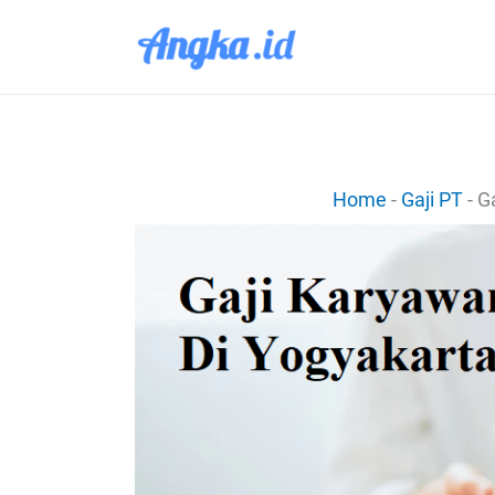
Lewati
ke
konten
Home
-
Gaji PT
-
G