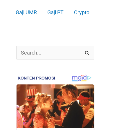
Gaji UMR
Gaji PT
Crypto
C
a
r
i
u
n
t
u