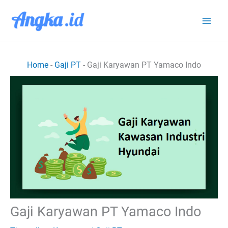
Lewati
ke
konten
Home
-
Gaji PT
-
Gaji Karyawan PT Yamaco Indo
Gaji Karyawan PT Yamaco Indo