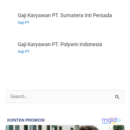
Gaji Karyawan PT. Sumatera Inti Persada
Gaji PT
Gaji Karyawan PT. Polywin Indonesia
Gaji PT
C
a
r
i